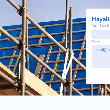
Hayali
Ad - Soyad
Mesaj