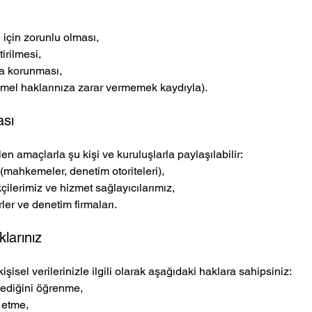
için zorunlu olması,
irilmesi,
ya korunması,
mel haklarınıza zarar vermemek kaydıyla).
ası
ilen amaçlarla şu kişi ve kuruluşlarla paylaşılabilir:
(mahkemeler, denetim otoriteleri),
kçilerimiz ve hizmet sağlayıcılarımız,
er ve denetim firmaları.
larınız
isel verilerinizle ilgili olarak aşağıdaki haklara sahipsiniz:
nmediğini öğrenme,
p etme,