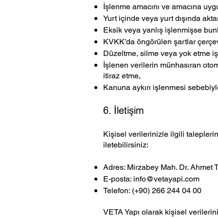
İşlenme amacını ve amacına uygun
Yurt içinde veya yurt dışında aktar
Eksik veya yanlış işlenmişse bunl
KVKK’da öngörülen şartlar çerçev
Düzeltme, silme veya yok etme işle
İşlenen verilerin münhasıran otom
itiraz etme,
Kanuna aykırı işlenmesi sebebiyl
6. İletişim
Kişisel verilerinizle ilgili talepl
iletebilirsiniz:
Adres: Mirzabey Mah. Dr. Ahmet T
E-posta:
info@vetayapi.com
Telefon: (+90) 266 244 04 00
VETA Yapı olarak kişisel veriler