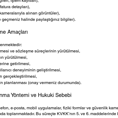
gileri, işlem kayıtları),
fatura detayları),
 kameralarıyla alınan görüntüler),
me geçmeniz halinde paylaştığınız bilgiler).
enme Amaçları
şlenmektedir:
lmesi ve sözleşme süreçlerinin yürütülmesi,
ın yürütülmesi,
rine getirilmesi,
llanıcı deneyiminin geliştirilmesi,
n gerçekleştirilmesi,
inin planlanması (onay vermeniz durumunda).
oplanma Yöntemi ve Hukuki Sebebi
elefon, e-posta, mobil uygulamalar, fiziki formlar ve güvenlik kamer
amda toplanmaktadır. Bu süreçte KVKK’nın 5. ve 6. maddelerinde b