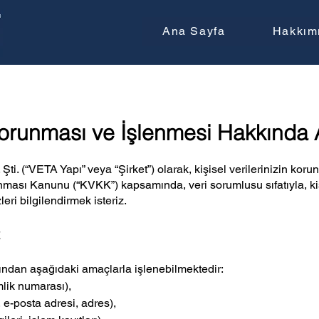
Ana Sayfa
Hakkım
 Korunması ve İşlenmesi Hakkında
d. Şti. (“VETA Yapı” veya “Şirket”) olarak, kişisel verilerinizin k
unması Kanunu (“KVKK”) kapsamında, veri sorumlusu sıfatıyla, kişi
leri bilgilendirmek isteriz.
z
rafından aşağıdaki amaçlarla işlenebilmektedir:
imlik numarası),
, e-posta adresi, adres),